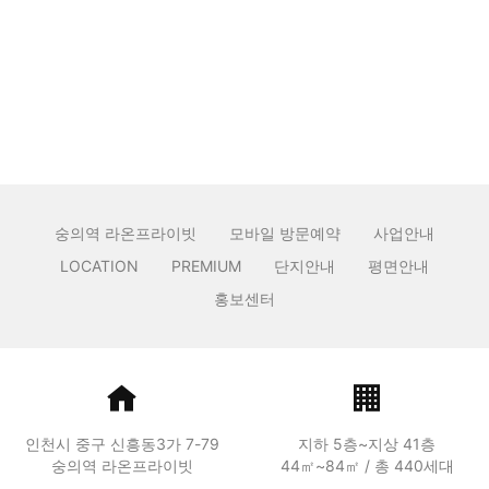
선택 기준 변화
검색
쓰기
태그
1
첫 페이지
끝 페이지
숭의역 라온프라이빗
모바일 방문예약
사업안내
LOCATION
PREMIUM
단지안내
평면안내
홍보센터
인천시 중구 신흥동3가 7-79
지하 5층~지상 41층
숭의역 라온프라이빗
44㎡~84㎡ / 총 440세대