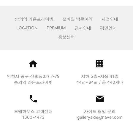
숭의역 라온프라이빗
모바일 방문예약
사업안내
LOCATION
PREMIUM
단지안내
평면안내
홍보센터
인천시 중구 신흥동3가 7-79
지하 5층~지상 41층
숭의역 라온프라이빗
44㎡~84㎡ / 총 440세대
모델하우스 고객센터
사이드 협업 문의
1600-4473
galleryside@naver.com