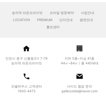
숭의역 라온프라이빗
모바일 방문예약
사업안내
LOCATION
PREMIUM
단지안내
평면안내
홍보센터
인천시 중구 신흥동3가 7-79
지하 5층~지상 41층
숭의역 라온프라이빗
44㎡~84㎡ / 총 440세대
모델하우스 고객센터
사이드 협업 문의
1600-4473
galleryside@naver.com